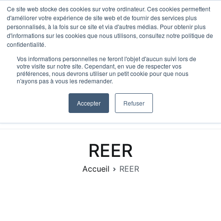
Aller
Ce site web stocke des cookies sur votre ordinateur. Ces cookies permettent
d'améliorer votre expérience de site web et de fournir des services plus
au
personnalisés, à la fois sur ce site et via d'autres médias. Pour obtenir plus
contenu
d'informations sur les cookies que nous utilisons, consultez notre politique de
confidentialité.
Vos informations personnelles ne feront l'objet d'aucun suivi lors de
votre visite sur notre site. Cependant, en vue de respecter vos
préférences, nous devrons utiliser un petit cookie pour que nous
n'ayons pas à vous les redemander.
HypoScore, IA Hypothécaire
Le bon prêteur. En 90 seconde.
Accepter
Refuser
REER
Accueil
REER