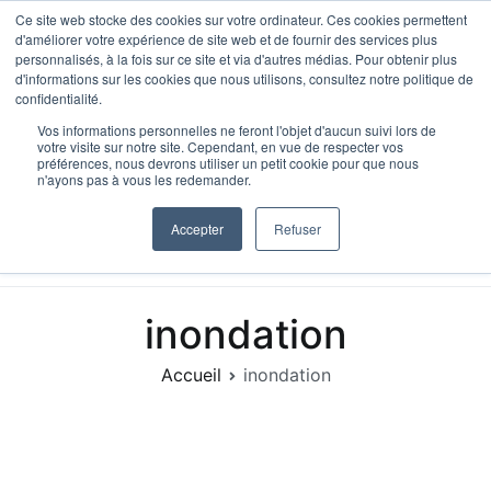
Aller
Ce site web stocke des cookies sur votre ordinateur. Ces cookies permettent
d'améliorer votre expérience de site web et de fournir des services plus
au
personnalisés, à la fois sur ce site et via d'autres médias. Pour obtenir plus
contenu
d'informations sur les cookies que nous utilisons, consultez notre politique de
confidentialité.
Vos informations personnelles ne feront l'objet d'aucun suivi lors de
votre visite sur notre site. Cependant, en vue de respecter vos
préférences, nous devrons utiliser un petit cookie pour que nous
n'ayons pas à vous les redemander.
HypoScore, IA Hypothécaire
Le bon prêteur. En 90 seconde.
Accepter
Refuser
inondation
Accueil
inondation